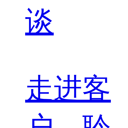
谈
走进客
户，聆