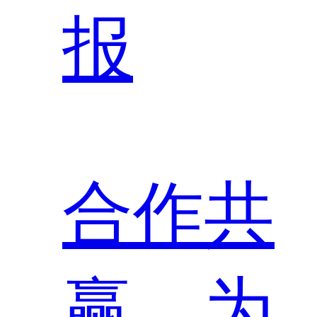
报
合作共
赢，为