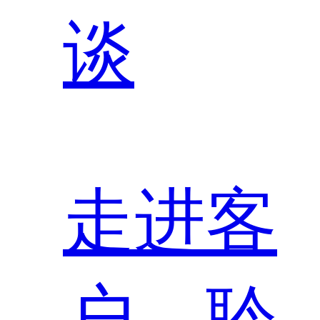
谈
走进客
户，聆