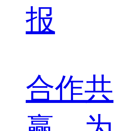
报
合作共
赢，为